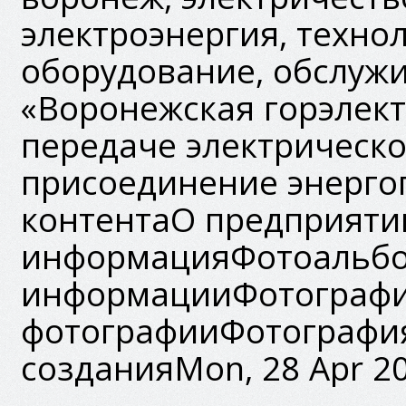
электроэнергия, техно
оборудование, обслуж
«Воронежская горэлект
передаче электрическо
присоединение энерг
контентаО предприят
информацияФотоальб
информацииФотографияj
фотографииФотография/i
созданияMon, 28 Apr 20