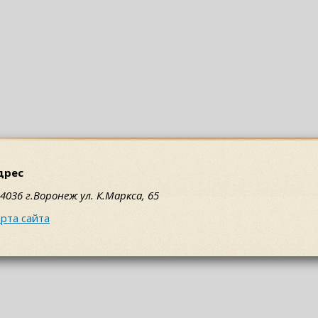
дрес
4036 г.Воронеж ул. К.Маркса, 65
рта сайта